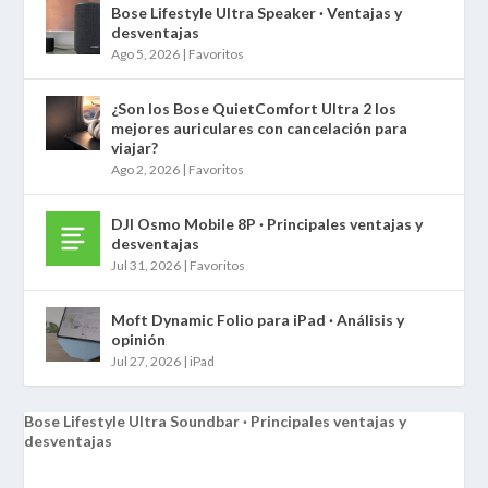
Bose Lifestyle Ultra Speaker · Ventajas y
desventajas
Ago 5, 2026
|
Favoritos
¿Son los Bose QuietComfort Ultra 2 los
mejores auriculares con cancelación para
viajar?
Ago 2, 2026
|
Favoritos
DJI Osmo Mobile 8P · Principales ventajas y
desventajas
Jul 31, 2026
|
Favoritos
Moft Dynamic Folio para iPad · Análisis y
opinión
Jul 27, 2026
|
iPad
Bose Lifestyle Ultra Soundbar · Principales ventajas y
desventajas