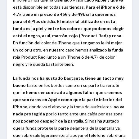
está disponible en todas sus tiendas.
Para el iPhone 6 de
4,7» tiene un precio de 45€ y de 49€ si la queremos
para el 6 Plus de 5,5»
.
El material utilizado en esta
funda es la piel
y
entre los colores que podemos elegir
está el negro, azul, marrón, rojo (Product Red) y rosa
.
En función del color de iPhone que tengamos le irá mejor
un color u otro, en nuestro caso hemos analizado la funda
roja Product Red junto a un iPhone 6 de 4,7» de color
negro y le queda bastante bien.
La funda nos ha gustado bastante, tiene un tacto muy
bueno
tanto en los bordes como en su parte trasera. Si
que
le hemos encontrado algunos fallos que creemos
que son raros en Apple como que la parte inferior del
iPhone
, donde va el altavoz y la toma de auriculares,
no va
nada protegida
por lo tanto ante una caída por esa zona
nos podemos despedir de la pantalla. Si nos ha gustado
que la funda protege la parte delantera de la pantalla ya
que sobresale ligeramente, al apoyar el teléfono sobre una