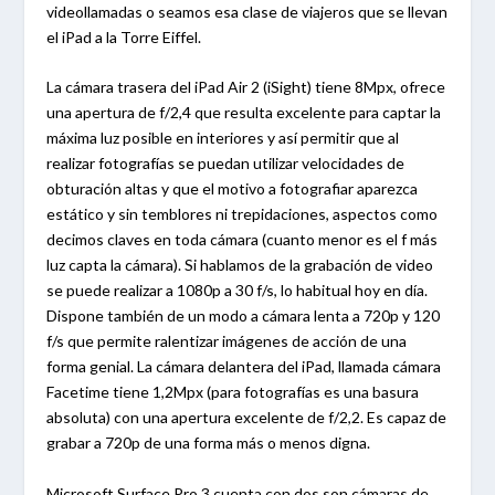
videollamadas o seamos esa clase de viajeros que se llevan
el iPad a la Torre Eiffel.
La cámara trasera del iPad Air 2 (iSight) tiene 8Mpx, ofrece
una apertura de f/2,4 que resulta excelente para captar la
máxima luz posible en interiores y así permitir que al
realizar fotografías se puedan utilizar velocidades de
obturación altas y que el motivo a fotografiar aparezca
estático y sin temblores ni trepidaciones, aspectos como
decimos claves en toda cámara (cuanto menor es el f más
luz capta la cámara). Si hablamos de la grabación de video
se puede realizar a 1080p a 30 f/s, lo habitual hoy en día.
Dispone también de un modo a cámara lenta a 720p y 120
f/s que permite ralentizar imágenes de acción de una
forma genial. La cámara delantera del iPad, llamada cámara
Facetime tiene 1,2Mpx (para fotografías es una basura
absoluta) con una apertura excelente de f/2,2. Es capaz de
grabar a 720p de una forma más o menos digna.
Microsoft Surface Pro 3 cuenta con dos son cámaras de