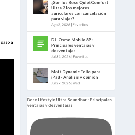
¿Son los Bose QuietComfort
Ultra 2 los mejores
auriculares con cancelación
para viajar?
Ago 2, 2026
|
Favoritos
DJI Osmo Mobile 8P ·
 paso a
Principales ventajas y
desventajas
Jul 31, 2026
|
Favoritos
Moft Dynamic Folio para
iPad · Análisis y opinión
Jul 27, 2026
|
iPad
Bose Lifestyle Ultra Soundbar · Principales
ventajas y desventajas