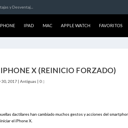
ajas y Desventaj...
IPHONE
IPAD
MAC
APPLE WATCH
FAVORITOS
IPHONE X (REINICIO FORZADO)
 30, 2017
|
Antiguas
|
0
de huellas dactilares han cambiado muchos gestos y acciones del smartpho
iciar el iPhone X.