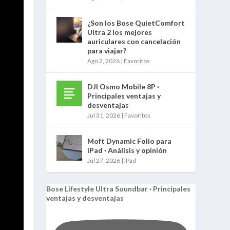
¿Son los Bose QuietComfort
Ultra 2 los mejores
auriculares con cancelación
para viajar?
Ago 2, 2026
|
Favoritos
DJI Osmo Mobile 8P ·
Principales ventajas y
desventajas
Jul 31, 2026
|
Favoritos
Moft Dynamic Folio para
iPad · Análisis y opinión
Jul 27, 2026
|
iPad
Bose Lifestyle Ultra Soundbar · Principales
ventajas y desventajas