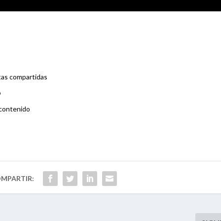
etas compartidas
o
 contenido