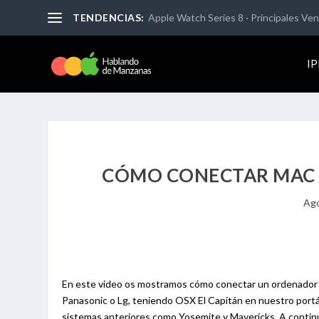
TENDENCIAS:
Apple Watch Series 8 · Principales Vent
I
CÓMO CONECTAR MAC A
Ago
En este video os mostramos cómo conectar un ordenador 
Panasonic o Lg, teniendo OSX El Capitán en nuestro portá
sistemas anteriores como Yosemite y Mavericks. A continu