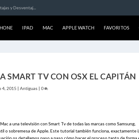
ajas y Desventaj...
PHONE
IPAD
MAC
APPLE WATCH
FAVORITOS
 SMART TV CON OSX EL CAPITÁN
 4, 2015
|
Antiguas
|
0
Mac a una televisión con Smart Tv de todas las marcas como Samsung,
til o sobremesa de Apple. Este tutorial también funciona, exactamente i
ación os detallamos paso a paso cómo hacer el proceso tanto de forma 