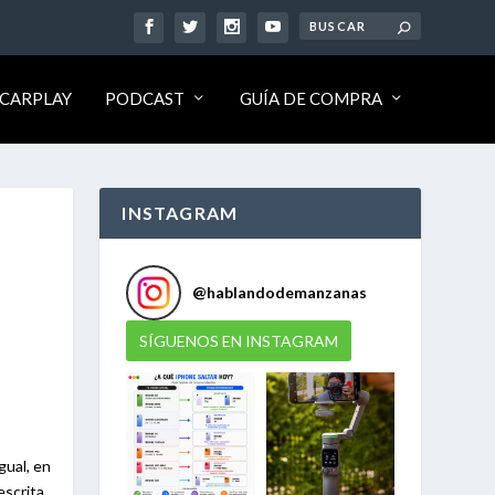
CARPLAY
PODCAST
GUÍA DE COMPRA
INSTAGRAM
@
hablandodemanzanas
SÍGUENOS EN INSTAGRAM
gual, en
escrita