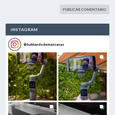
INSTAGRAM
@
hablandodemanzanas