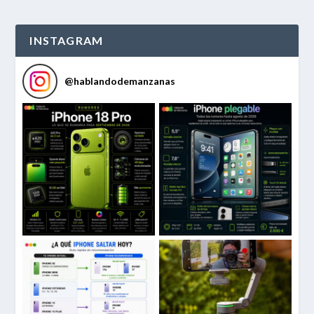
INSTAGRAM
@
hablandodemanzanas