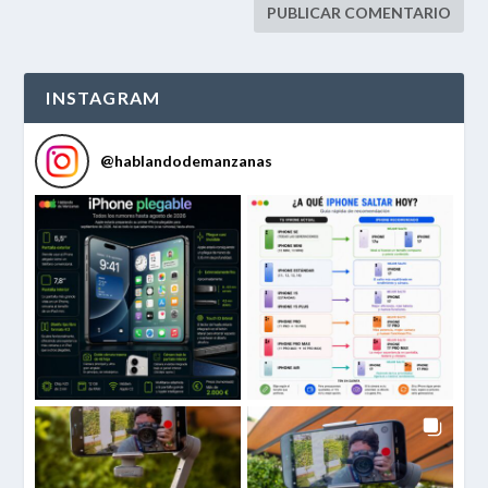
INSTAGRAM
@
hablandodemanzanas