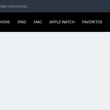
ajas y Desventaj...
PHONE
IPAD
MAC
APPLE WATCH
FAVORITOS