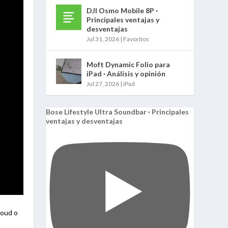
DJI Osmo Mobile 8P ·
Principales ventajas y
desventajas
Jul 31, 2026
|
Favoritos
Moft Dynamic Folio para
iPad · Análisis y opinión
Jul 27, 2026
|
iPad
Bose Lifestyle Ultra Soundbar · Principales
ventajas y desventajas
loud o