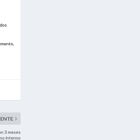
ndos
umento,
con 3 meses
so intenso