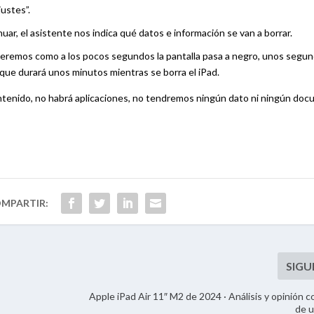
ustes”.
ar, el asistente nos indica qué datos e información se van a borrar.
veremos como a los pocos segundos la pantalla pasa a negro, unos segu
que durará unos minutos mientras se borra el iPad.
ntenido, no habrá aplicaciones, no tendremos ningún dato ni ningún doc
l
Apple iPad Air 11″ M2 de 2024 · Análisis y opinión 
de u