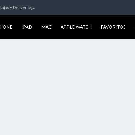
ajas y Desventaj...
PHONE
IPAD
MAC
APPLE WATCH
FAVORITOS