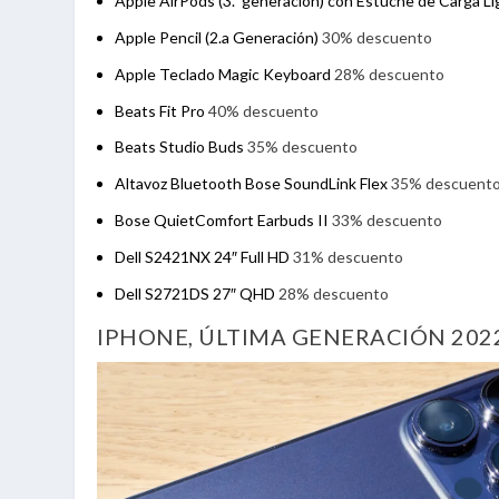
Apple AirPods (3.ª generación) con Estuche de Carga L
Apple Pencil (2.a Generación)
30% descuento
Apple Teclado Magic Keyboard
28% descuento
Beats Fit Pro
40% descuento
Beats Studio Buds
35% descuento
Altavoz Bluetooth Bose SoundLink Flex
35% descuent
Bose QuietComfort Earbuds II
33% descuento
Dell S2421NX 24″ Full HD
31% descuento
Dell S2721DS 27″ QHD
28% descuento
IPHONE, ÚLTIMA GENERACIÓN 202