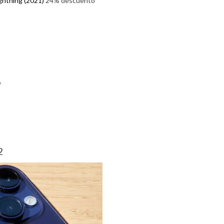
ightning (2021)
24% descuento
o
2