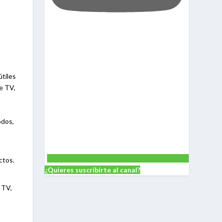
útiles
re TV,
odos,
ctos.
¿Quieres suscribirte al canal?
 TV,