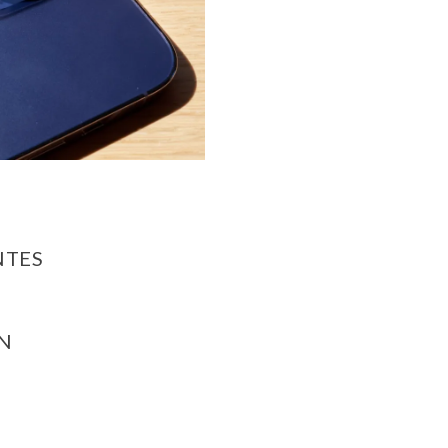
NTES
N