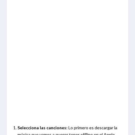
Selecciona las canciones:
Lo primero es descargar la
música que vamos a querer tener offline en el Apple