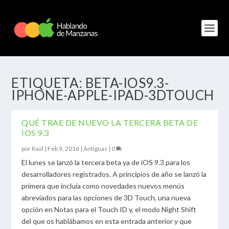
ETIQUETA:
BETA-IOS9.3-
IPHONE-APPLE-IPAD-3DTOUCH
QUÉ TRAE DE NUEVO LA TERCERA BETA DE
IOS 9.3
por
Raúl
|
Feb 9, 2016
|
Antiguas
|
0
El lunes se lanzó la tercera beta ya de iOS 9.3 para los
desarrolladores registrados. A principios de año se lanzó la
primera que incluía como novedades nuevos menús
abreviados para las opciones de 3D Touch, una nueva
opción en Notas para el Touch ID y, el modo Night Shift
del que os hablábamos en esta entrada anterior y que