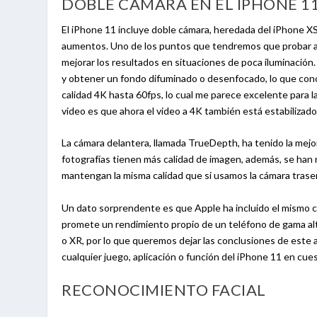
DOBLE CÁMARA EN EL IPHONE 1
El iPhone 11 incluye doble cámara, heredada del iPhone X
aumentos. Uno de los puntos que tendremos que probar a 
mejorar los resultados en situaciones de poca iluminación
y obtener un fondo difuminado o desenfocado, lo que con
calidad 4K hasta 60fps, lo cual me parece excelente para 
video es que ahora el video a 4K también está estabilizado
La cámara delantera, llamada TrueDepth, ha tenido la mej
fotografías tienen más calidad de imagen, además, se han m
mantengan la misma calidad que si usamos la cámara trasera
Un dato sorprendente es que Apple ha incluido el mismo ch
promete un rendimiento propio de un teléfono de gama al
o XR, por lo que queremos dejar las conclusiones de este 
cualquier juego, aplicación o función del iPhone 11 en cue
RECONOCIMIENTO FACIAL