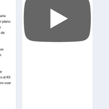
mete
r plano
a
o de
las
e
ue
o al XS
mos usar