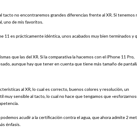
ue al tacto no encontraremos grandes diferencias frente al XR. Si tenemos
l, uno de mis favoritos.
hone 11 es prácticamente idéntica, unos acabados muy bien terminados y 
smas que las del XR. Si la comparativa la hacemos con el iPhone 11 Pro,
sado, aunque hay que tener en cuenta que tiene más tamaño de pantall
terísticas al XR, lo cual es correcto, buenos colores y resolución, un
l muy sensible al tacto, lo cual no hace que tengamos que «esforzarnos
ompetencia.
odemos acudir a la certificación contra el agua, que ahora admite 2 me
ás énfasis.