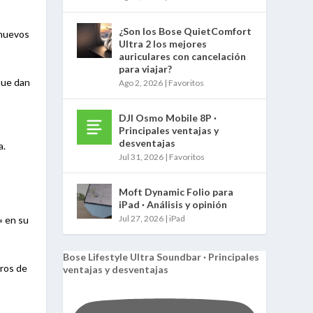
¿Son los Bose QuietComfort
 nuevos
Ultra 2 los mejores
auriculares con cancelación
para viajar?
que dan
Ago 2, 2026
|
Favoritos
DJI Osmo Mobile 8P ·
Principales ventajas y
desventajas
a.
Jul 31, 2026
|
Favoritos
Moft Dynamic Folio para
iPad · Análisis y opinión
Jul 27, 2026
|
iPad
» en su
Bose Lifestyle Ultra Soundbar · Principales
tros de
ventajas y desventajas