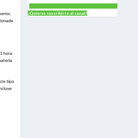
¿Quieres suscribirte al canal?
erior,
cionada
 1 hora
batería
ste tipo
incluye