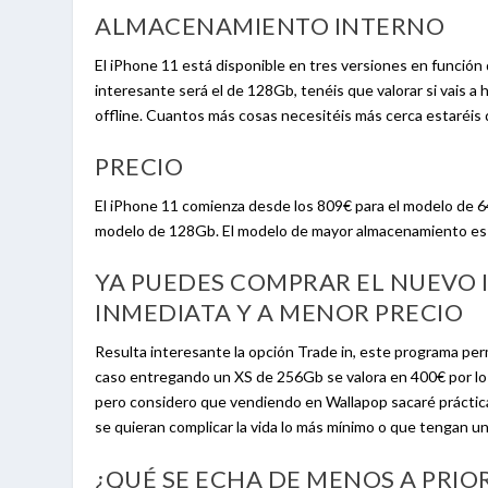
ALMACENAMIENTO INTERNO
El iPhone 11 está disponible en tres versiones en funció
interesante será el de 128Gb, tenéis que valorar si vais a
offline. Cuantos más cosas necesitéis más cerca estaréis
PRECIO
El iPhone 11 comienza desde los 809€ para el modelo de 64
modelo de 128Gb. El modelo de mayor almacenamiento es
YA PUEDES COMPRAR EL NUEVO 
INMEDIATA Y A MENOR PRECIO
Resulta interesante la opción Trade in, este programa pe
caso entregando un XS de 256Gb se valora en 400€ por lo 
pero considero que vendiendo en Wallapop sacaré práctic
se quieran complicar la vida lo más mínimo o que tengan u
¿QUÉ SE ECHA DE MENOS A PRIOR