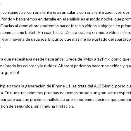
1
S, contamos así con una lente gran angular y con una lente zoom con dos
fondo y hablaremos en detalle en el análisis es el modo noche, que pro
. Gracias al zoom ahora podremos hacer fotos o videos a objetos en prime
ocemos como bokeh. En cuanto a la cámara trasera en modo vídeo, mism
la gran mayoría de usuarios. El punto que más me ha gustado del apartad
.
ora que necesitaba desde hace años. Crece de 7Mpx a 12Pmx, por lo que 
ejorado los colores y la nitidez. Ahora sí podemos hacernos selfies y qu
, ¡por fin!
ip en toda la generación de iPhone 11, se trata del A13 Bionic, por lo q
ta. En nuestras primeras pruebas no hemos notado un gran salto respect
apartado para un próximo análisis. Lo que sí podemos decir es que pode
stión de segundos, sin ninguna limitación.