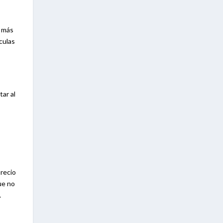
o más
culas
ar al
precio
ue no
.