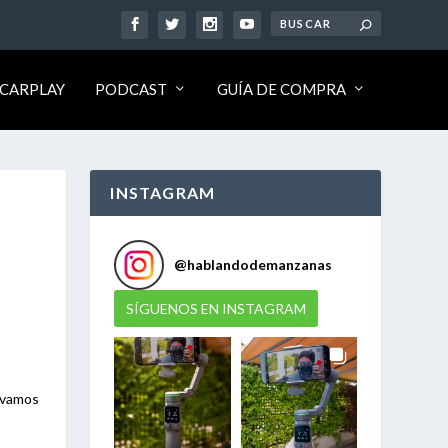
CARPLAY
PODCAST
GUÍA DE COMPRA
INSTAGRAM
@
hablandodemanzanas
SÍGUENOS EN INSTAGRAM
 ¡vamos