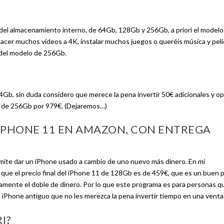
n del almacenamiento interno, de 64Gb, 128Gb y 256Gb, a priori el model
 hacer muchos vídeos a 4K, instalar muchos juegos o queréis música y pelí
 del modelo de 256Gb.
Gb, sin duda considero que merece la pena invertir 50€ adicionales y opt
 de 256Gb por 979€. (Dejaremos…)
IPHONE 11 EN AMAZON, CON ENTREGA
rmite dar un iPhone usado a cambio de uno nuevo más dinero. En mi
que el precio final del iPhone 11 de 128Gb es de 459€, que es un buen 
amente el doble de dinero. Por lo que este programa es para personas q
n iPhone antiguo que no les merezca la pena invertir tiempo en una venta
I?