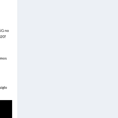
 5G no
020?
amos
siglo