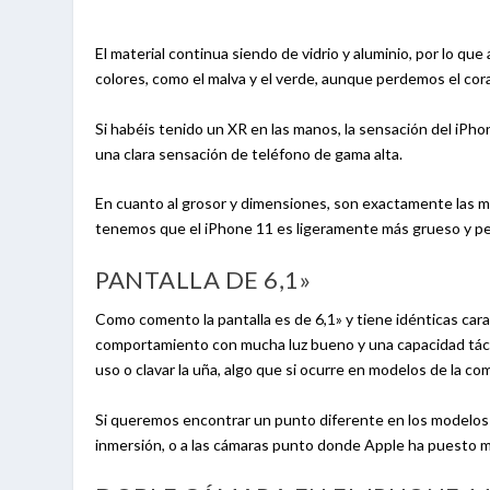
El material continua siendo de vidrio y aluminio, por lo q
colores, como el malva y el verde, aunque perdemos el cora
Si habéis tenido un XR en las manos, la sensación del iP
una clara sensación de teléfono de gama alta.
En cuanto al grosor y dimensiones, son exactamente las mi
tenemos que el iPhone 11 es ligeramente más grueso y pe
PANTALLA DE 6,1»
Como comento la pantalla es de 6,1» y tiene idénticas carac
comportamiento con mucha luz bueno y una capacidad tácti
uso o clavar la uña, algo que si ocurre en modelos de la c
Si queremos encontrar un punto diferente en los modelos p
inmersión, o a las cámaras punto donde Apple ha puesto m