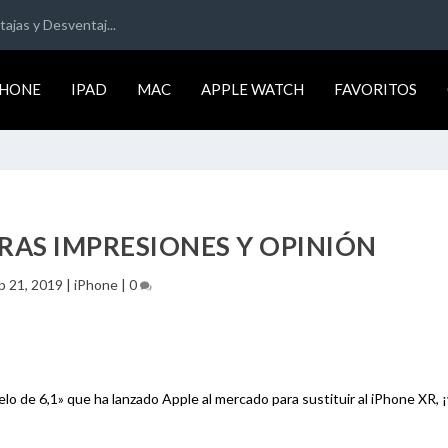
ajas y Desventaj...
PHONE
IPAD
MAC
APPLE WATCH
FAVORITOS
ERAS IMPRESIONES Y OPINIÓN
p 21, 2019
|
iPhone
|
0
lo de 6,1» que ha lanzado Apple al mercado para sustituir al iPhone XR,